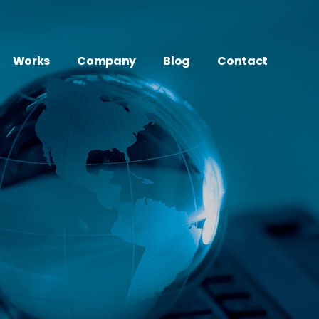
Works
Company
Blog
Contact
Movie
About
制作
映像・動画制作実績
会社概要
Web
Access
動画のプロのサブスク
WEB制作実績
アクセス
Marketing
History
AI／顔認識マーケティング実績
沿革
Other
／顔認識マーケティング
その他制作実績
ge
デジタルサイネージ