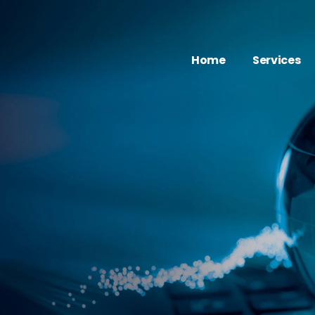
Home
Services
Movie
映像・動画
- FLEX VIDEO
Web
WEB制作
Marketing
AI
Degital Signa