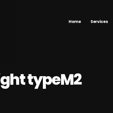
Home
Services
Movie
映像・動画
- FLEX VIDEO
Web
WEB制作
Marketing
AI
Degital Signa
ight typeM2