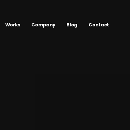
Works
Company
Blog
Contact
Movie
About
制作
映像・動画制作実績
会社概要
Web
Access
動画のプロのサブスク
WEB制作実績
アクセス
Marketing
History
AI／顔認識マーケティング実績
沿革
Other
／顔認識マーケティング
その他制作実績
ge
デジタルサイネージ