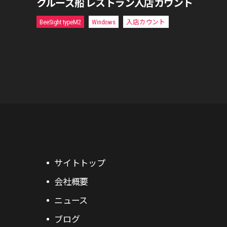
クルーズ船 レストラン入店カウント
BeeSight typeM2
Windows
入店カウント
サイトトップ
会社概要
ニュース
ブログ