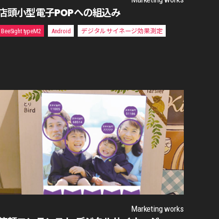
店頭小型電子POPへの組込み
BeeSight typeM2
Android
デジタルサイネージ効果測定
Marketing works