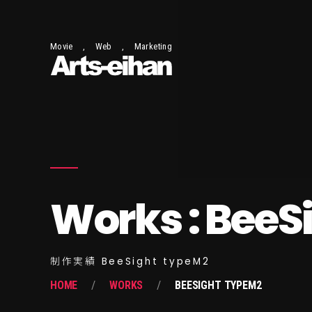
Movie , Web , Marketing
Works : BeeS
制作実績 BeeSight typeM2
HOME
WORKS
BEESIGHT TYPEM2