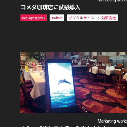
コメダ珈琲店に試験導入
BeeSight typeM2
Android
デジタルサイネージ効果測定
Marketing work