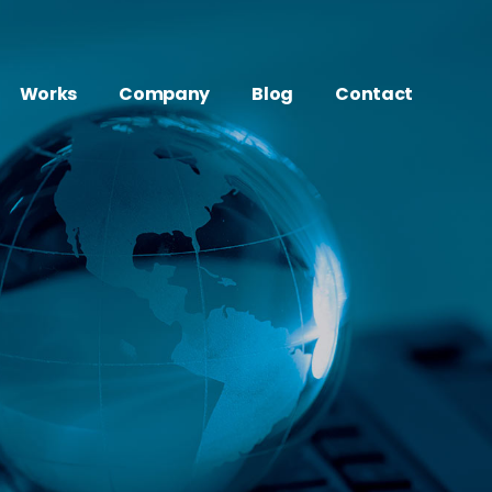
Works
Company
Blog
Contact
Movie
About
制作
映像・動画制作実績
会社概要
Web
Access
動画のプロのサブスク
WEB制作実績
アクセス
Marketing
History
AI／顔認識マーケティング実績
沿革
Other
／顔認識マーケティング
その他制作実績
ge
デジタルサイネージ