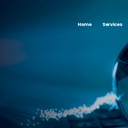
Home
Services
Movie
映像・動画
- FLEX VIDEO
Web
WEB制作
Marketing
AI
Degital Signa