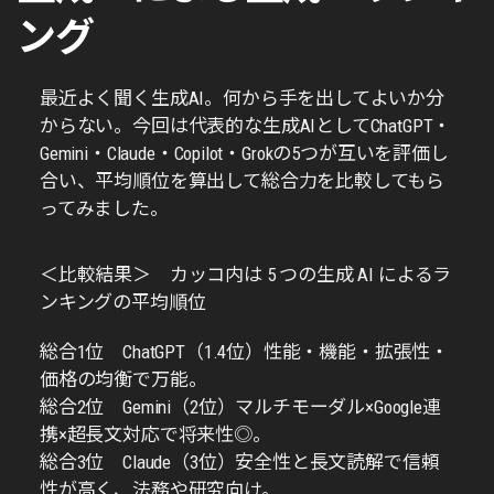
ング
最近よく聞く生成AI。何から手を出してよいか分
からない。今回は代表的な生成AIとしてChatGPT・
Gemini・Claude・Copilot・Grokの5つが互いを評価し
合い、平均順位を算出して総合力を比較してもら
ってみました。
＜比較結果＞ カッコ内は 5 つの生成 AI によるラ
ンキングの平均順位
総合1位 ChatGPT（1.4位）性能・機能・拡張性・
価格の均衡で万能。
総合2位 Gemini（2位）マルチモーダル×Google連
携×超長文対応で将来性◎。
総合3位 Claude（3位）安全性と長文読解で信頼
性が高く、法務や研究向け。