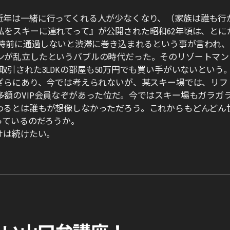
近年は一緒に行ってくれる人が少なくなり、（家族は誰も行
をスキーに連れてって』が公開された昭和62年頃は、とに
0時前に通過しないと渋滞に巻き込まれるという事が言われ
ンが乱立したというバブルの時代だった。そのリゾートマン
引された3LDKの部屋も50万円でも買い手がいないという
もざらにあり、今では考えられないが、某スキー場では、リフ
額のVIP会員なぞがあった位だ。今ではスキー場もガラガ
わるとは誰もが想像しなかっただろう。これからもどんどん
っているのだろうか。
けは続けたい。