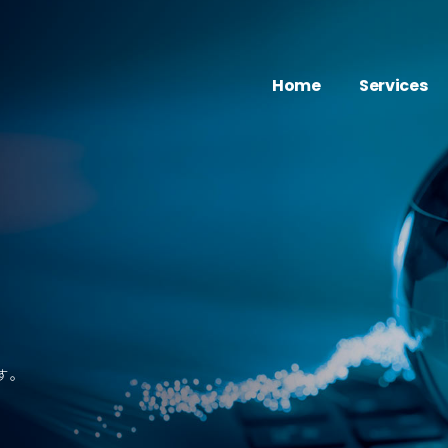
Home
Services
Movie
映像・動画
- FLEX VIDEO
Web
WEB制作
Marketing
AI
Degital Signa
す。