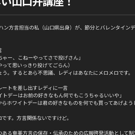
しい山口弁講座！
イハン方言担当の私（山口県出身）が、節分とバレンタイン
言
ちゃー、こねーやってさで投げさん」
やって思いっきり投げてごらん）
ょう。するとあら不思議、レディはあなたにメロメロです。
レートを差し出すレディに一言
イトデーはお前の好きなもん何でもこうちゃるいいや」
からホワイトデーは君の好きなものを何でも買ってあげよう
ロです。方言関係ないですけど。
つある奄美方言の保存・伝承のための広報啓発活動として制