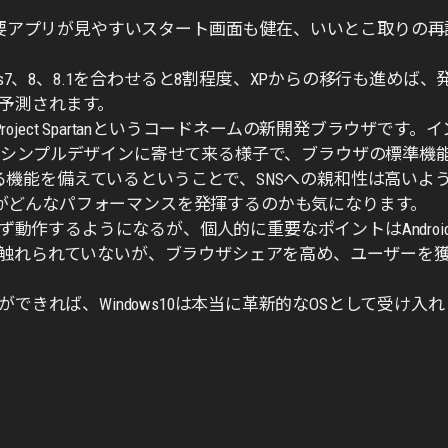
の主要アプリが見やすいスタート画面も健在、いいとこ取りの再
ws7、8、8.1を合わせると8割程度、XPからの移行も進めば、
予測されます。
ect Spartanというコードネームの新開発ブラウザです。イ
eのようなシンプルデザインに寄せて来る様子で、ブラウザの標準機
機能を備えているということで、SNSへの親和性は高いよ
がどんなパフォーマンスを発揮するのかも気になります。
せず動作するようになるが、個人的に重要なポイントはAndroi
く触れられていないが、ブラウザシェアを高め、ユーザーを
応などができれば、Windows10は本当に革新的なOSとして受け入