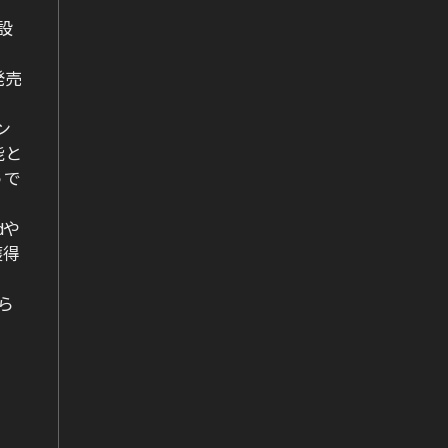
設
発売
ン
能と
うで
dや
獲得
れら