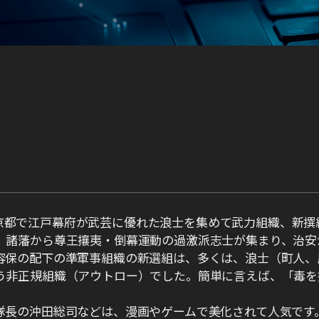
中心、京都で江戸幕府が武芸に優れた浪士を集めて武力組織、新撰
、諸藩から尊王攘夷・倒幕運動の過激派志士が集まり、治安
容保の配下の準軍事組織の新選組は、多くは、浪士（町人、
う非正規組織（アウトロー）でした。簡単に言えば、「毒を
隊長の沖田総司などは、漫画やゲームで美化されて人気です