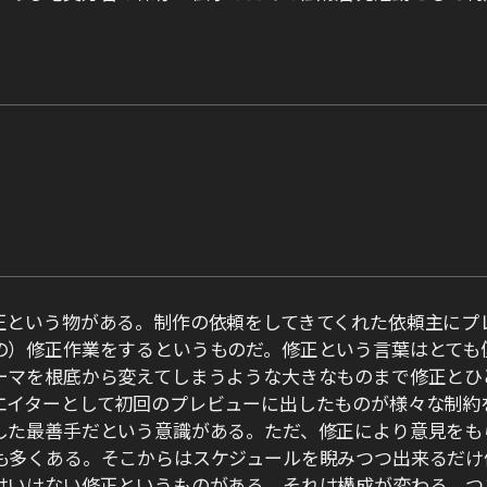
正という物がある。制作の依頼をしてきてくれた依頼主にプ
の）修正作業をするというものだ。修正という言葉はとても
ーマを根底から変えてしまうような大きなものまで修正とひ
エイターとして初回のプレビューに出したものが様々な制約
した最善手だという意識がある。ただ、修正により意見をも
も多くある。そこからはスケジュールを睨みつつ出来るだけ
はいけない修正というものがある。それは構成が変わる、つ