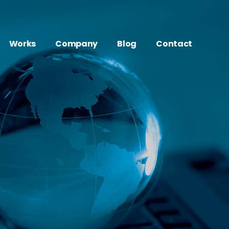
Works
Company
Blog
Contact
Movie
About
制作
映像・動画制作実績
会社概要
Web
Access
動画のプロのサブスク
WEB制作実績
アクセス
Marketing
History
AI／顔認識マーケティング実績
沿革
Other
／顔認識マーケティング
その他制作実績
ge
デジタルサイネージ