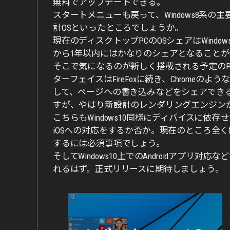
無料でアップデートできる。
スタートメニューも戻って、Windows8系
計OSといったところでしょうか。
現在のディスクトップPCのOSシェアはWindo
から1年以内にはかなりのシェアとなることが
そこで気になるのが新しく搭載される予定のProj
ターフェイスはFireFoxに続き、Chrom
して、ページヘの書き込みなどをシェアできる
すが、やはり新設計のレンダリングエンジン
こちらもWindows10同様にディバイスに依存
iOSへの対応をするか否か。現在のところ全
するには必須事項でしょう。
そしてWindows10上でのAndroidアプリ対
れるはず。正式リリースに期待しましょう。