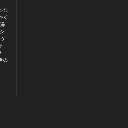
かな
かく
、湯
シ
。ゲ
ト
ラ
世の