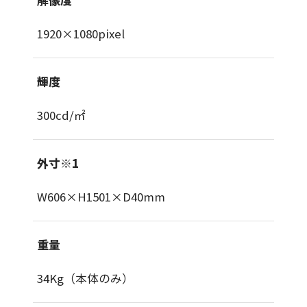
1920×1080pixel
輝度
300cd/㎡
外寸※1
W606×H1501×D40mm
重量
34Kg（本体のみ）