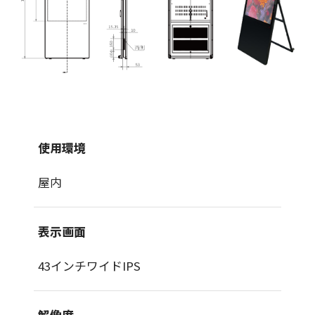
使用環境
屋内
表示画面
43インチワイドIPS
解像度